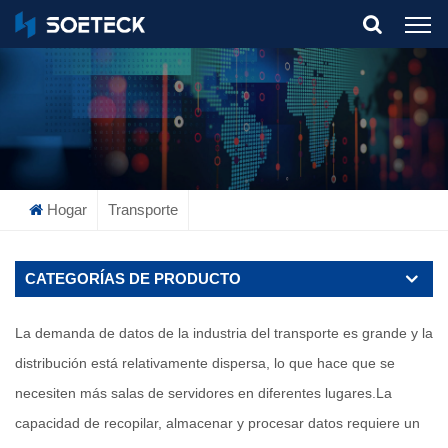
What Are You Looking For?
Hogar
Transporte
CATEGORÍAS DE PRODUCTO
La demanda de datos de la industria del transporte es grande y la
distribución está relativamente dispersa, lo que hace que se
necesiten más salas de servidores en diferentes lugares.
La
capacidad de recopilar, almacenar y procesar datos requiere un