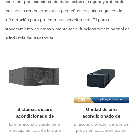
centro de procesamiento de datos estable, seguro y ordenado.
Incluso las redes ferroviarias pequeñas necesitan equipos de
refrigeración para proteger sus servidores de TI para el
procesamiento de datos y mantener el funcionamiento normal de
la industria del transporte.
Sistemas de aire
Unidad de aire
acondicionado de
acondicionado de
precisión montados en
precisión montada en
El aire acondicionado para
El acondicionador de aire de
rack
rack para servidores
montaje en rack de la serie
precisión para montaje en