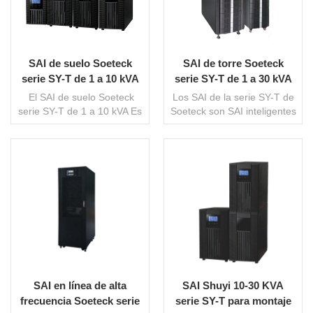
SAI de suelo Soeteck
SAI de torre Soeteck
serie SY-T de 1 a 10 kVA
serie SY-T de 1 a 30 kVA
El SAI de suelo Soeteck
Los SAI de la serie SY-T de
serie SY-T de 1 a 10 kVA Es
Soeteck son SAI inteligentes
un sistema de alimentación
de alta frecuencia
ininterrumpida (SAI) en
totalmente en línea,
línea de onda sinusoidal de
generalmente utilizados en
alto rendimiento. Está
entornos que requieren
LEE MAS
LEE MAS
diseñado para pequeños
electricidad de alta calidad,
equipos inteligentes (como
como equipos hospitalarios,
dispositivos de medición,
empresas, equipos
equipos de automatización
informáticos y terminales
industrial, etc.) e
industriales. Gracias a que
instrumentos de precisión.
el circuito inversor del SAI
En particular, la adaptación
está siempre en
de un generador como
funcionamiento, la energía
SAI en línea de alta
SAI Shuyi 10-30 KVA
entrada de CA permite aislar
almacenada puede
frecuencia Soeteck serie
serie SY-T para montaje
eficazmente la mala calidad
invertirse y generar