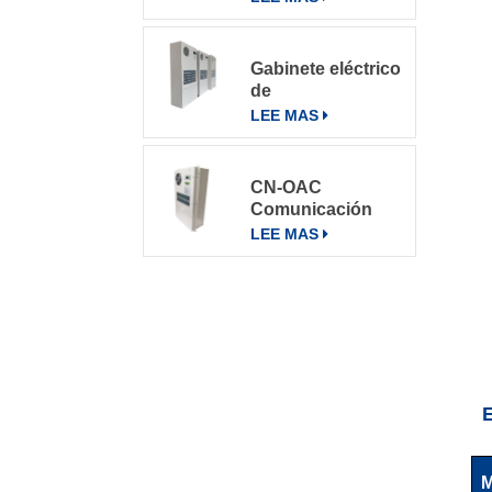
Gabinete eléctrico
de
telecomunicaciones
LEE MAS
Aire
acondicionado
Aire
CN-OAC
acondicionado
Comunicación
800W
exterior Gabinete
LEE MAS
eléctrico Aire
acondicionado
M