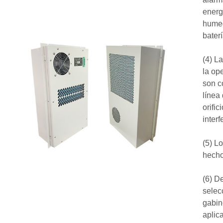
energ
humed
baterí
(4) L
la op
son c
línea 
orifi
interf
(5) L
hecho
(6) D
selecc
gabin
aplic