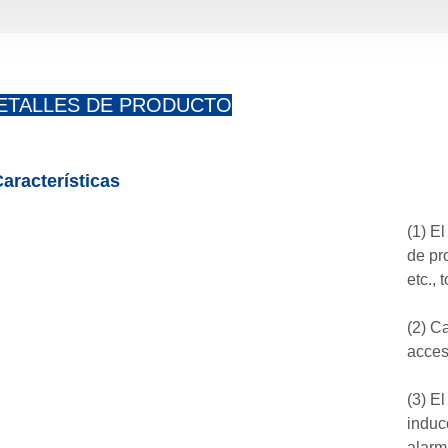
ETALLES DE PRODUCTO
aracterísticas
(1) El
de pro
etc.,
(2) C
acces
(3) E
induc
alarm