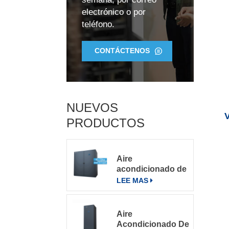
electrónico o por
teléfono.
CONTÁCTENOS
NUEVOS
PRODUCTOS
Aire
acondicionado de
precisión para
LEE MAS
salas de
servidores
grandes
Aire
Acondicionado De