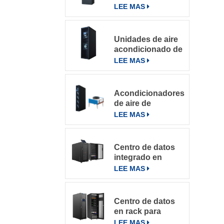
Precisión Para
LEE MAS
Salas De
Computación
Unidades de aire
acondicionado de
precisión con
LEE MAS
refrigeración por
filas
Acondicionadores
de aire de
precisión en fila
LEE MAS
de la serie
DataRow en
centros de datos
Centro de datos
con sistema de
integrado en
control inteligente
microbastidores
LEE MAS
Centro de datos
en rack para
varios entornos
LEE MAS