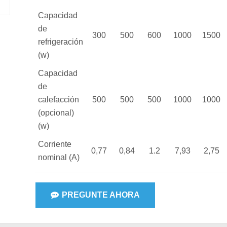
Capacidad
de
300
500
600
1000
1500
refrigeración
(w)
Capacidad
de
calefacción
500
500
500
1000
1000
(opcional)
(w)
Corriente
0,77
0,84
1.2
7,93
2,75
nominal (A)
PREGUNTE AHORA