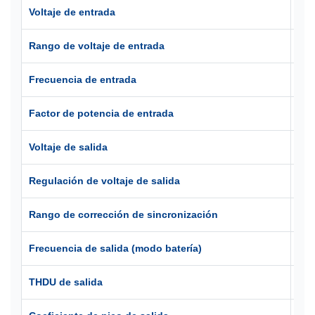
Voltaje de entrada
200
Rango de voltaje de entrada
110
Frecuencia de entrada
40-
Factor de potencia de entrada
≥0,
Voltaje de salida
200
Regulación de voltaje de salida
±1
Rango de corrección de sincronización
46-
Frecuencia de salida (modo batería)
50 
THDU de salida
≤3