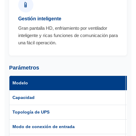
📱
Gestión inteligente
Gran pantalla HD, enfriamiento por ventilador
inteligente y ricas funciones de comunicación para
una fácil operación.
Parámetros
Modelo
SY1
Capacidad
1 k
Topología de UPS
UPS
Modo de conexión de entrada
Mon