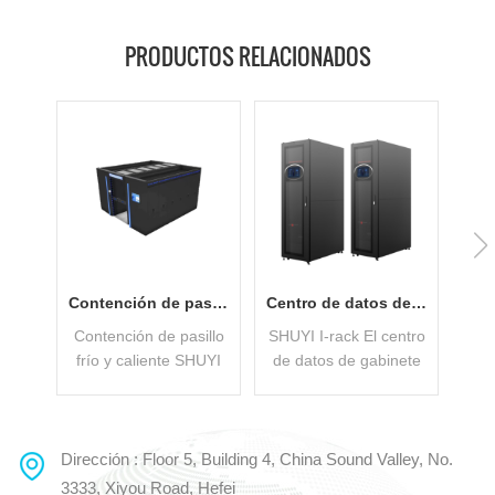
PRODUCTOS RELACIONADOS
Contención de pasillo frío y caliente con bajo PUE
Centro de datos de gabinete aplicado en pequeñas empresas
Contención de pasillo
SHUYI I-rack El centro
frío y caliente SHUYI
de datos de gabinete
m
es un centro de datos
inteligente de la serie
Mod
modular integrado
incluye los siguientes
a
Ssolución que puede
sistemas: UPS, unidad
m
adoptar de forma
de distribución de
Dirección : Floor 5, Building 4, China Sound Valley, No.
LEE MAS
LEE MAS
flexible la disposición
energía, sistema de
in
3333, Xiyou Road, Hefei