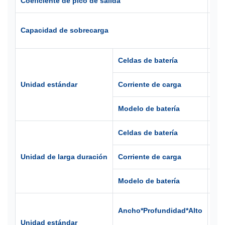
Coeficiente de pico de salida
≥3:
110
Capacidad de sobrecarga
der
Celdas de batería
2
Unidad estándar
Corriente de carga
1,0
Modelo de batería
12 
Celdas de batería
3
Unidad de larga duración
Corriente de carga
1A/
Modelo de batería
Dep
438
Ancho*Profundidad*Alto
mm
Unidad estándar