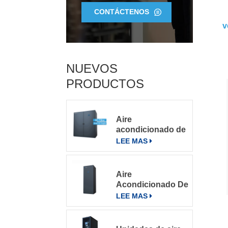
CONTÁCTENOS
v
NUEVOS
PRODUCTOS
Aire
acondicionado de
precisión para
LEE MAS
salas de
servidores
grandes
Aire
Acondicionado De
Precisión Para
LEE MAS
Salas De
Computación