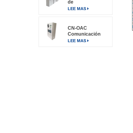
de
telecomunicaciones
LEE MAS
Aire
acondicionado
Aire
CN-OAC
acondicionado
Comunicación
800W
exterior Gabinete
LEE MAS
eléctrico Aire
acondicionado