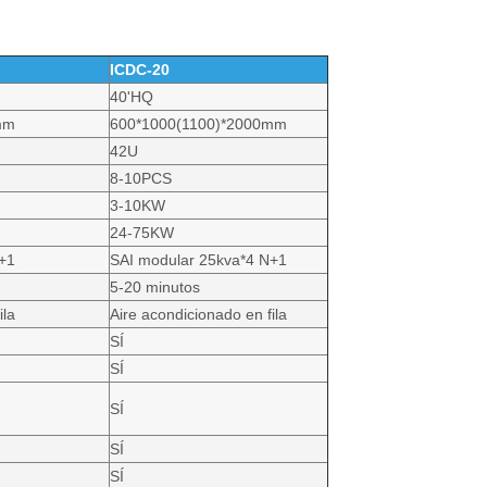
ICDC-20
40'HQ
mm
600*1000(1100)*2000mm
42U
8-10PCS
3-10KW
24-75KW
+1
SAI modular 25kva*4 N+1
5-20 minutos
ila
Aire acondicionado en fila
SÍ
SÍ
SÍ
SÍ
SÍ