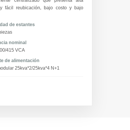
ente centralizado que presenta alta
y fácil reubicación, bajo costo y bajo
dad de estantes
piezas
cia nominal
400/415 VCA
e de alimentación
odular 25kva*2/25kva*4 N+1