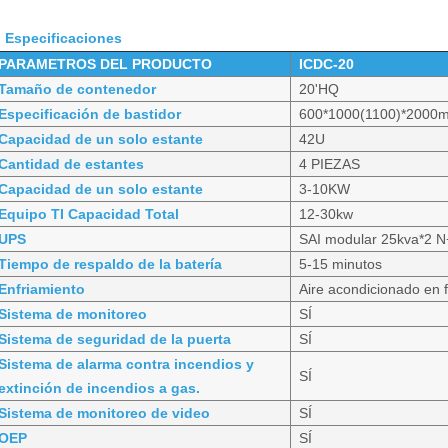
Especificaciones
PARAMETROS DEL PRODUCTO
ICDC-20
Tamaño de contenedor
20'HQ
Especificación de bastidor
600*1000(1100)*2000
Capacidad de un solo estante
42U
Cantidad de estantes
4 PIEZAS
Capacidad de un solo estante
3-10KW
Equipo TI Capacidad Total
12-30kw
UPS
SAI modular 25kva*2 N
Tiempo de respaldo de la batería
5-15 minutos
Enfriamiento
Aire acondicionado en f
Sistema de monitoreo
SÍ
Sistema de seguridad de la puerta
SÍ
Sistema de alarma contra incendios y
SÍ
extinción de incendios a gas.
Sistema de monitoreo de video
SÍ
OEP
SÍ