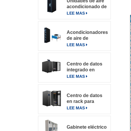
Unidades de aire
acondicionado de
precisión con
LEE MAS
refrigeración por
filas
Acondicionadores
de aire de
precisión en fila
LEE MAS
de la serie
DataRow en
centros de datos
Centro de datos
con sistema de
integrado en
control inteligente
microbastidores
LEE MAS
Centro de datos
en rack para
varios entornos
LEE MAS
Gabinete eléctrico