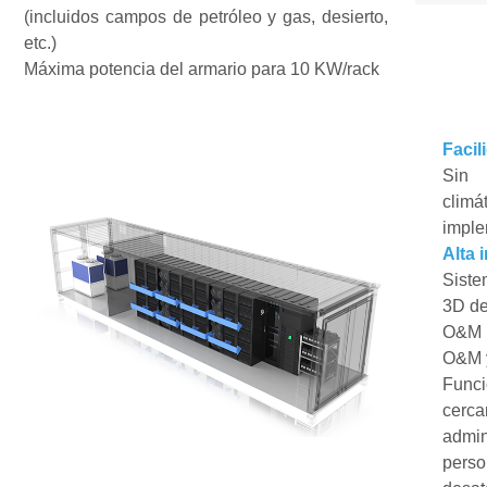
(incluidos campos de petróleo y gas, desierto,
etc.)
Máxima potencia del armario para 10 KW/rack
Facil
Sin 
clim
imple
Alta 
Siste
3D de
O&M i
O&M y
Funci
cerc
admi
perso