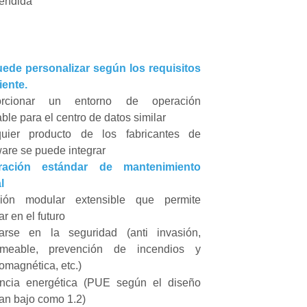
endida
ede personalizar según los requisitos
iente.
orcionar un entorno de operación
ble para el centro de datos similar
quier producto de los fabricantes de
are se puede integrar
gración estándar de mantenimiento
l
ción modular extensible que permite
r en el futuro
arse en la seguridad (anti invasión,
rmeable, prevención de incendios y
romagnética, etc.)
encia energética (PUE según el diseño
tan bajo como 1.2)