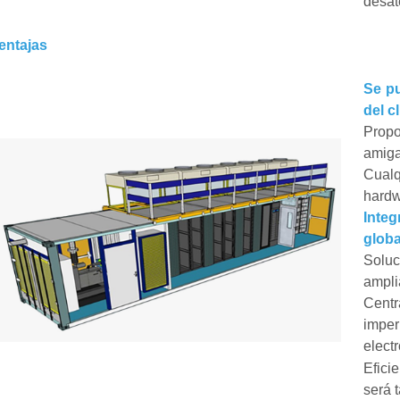
desat
entajas
Se pu
del cl
Prop
amiga
Cual
hardw
Inte
globa
Solu
amplia
Centr
impe
elect
Efici
será 