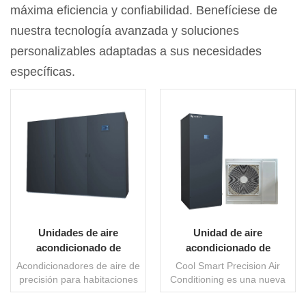
máxima eficiencia y confiabilidad. Benefíciese de
nuestra tecnología avanzada y soluciones
personalizables adaptadas a sus necesidades
específicas.
Unidades de aire
Unidad de aire
acondicionado de
acondicionado de
precisión para centros de
precisión CRAC-PACU
Acondicionadores de aire de
Cool Smart Precision Air
datos
precisión para habitaciones
Conditioning es una nueva
grandes y medianas de la
generación de unidades de