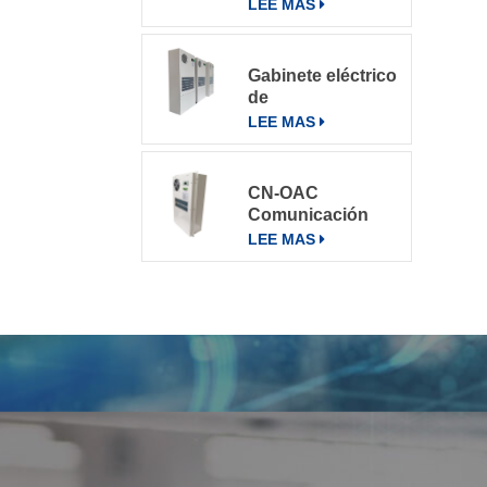
varios entornos
LEE MAS
Gabinete eléctrico
de
telecomunicaciones
LEE MAS
Aire
acondicionado
Aire
CN-OAC
acondicionado
Comunicación
800W
exterior Gabinete
LEE MAS
eléctrico Aire
acondicionado