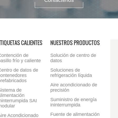
Contáctenos
ETIQUETAS CALIENTES
NUESTROS PRODUCTOS
Contención de
Solución de centro de
asillo frío y caliente
datos
Centro de datos de
Soluciones de
contenedores
refrigeración líquida
refabricados
Aire acondicionado de
Sistema de
precisión
limentación
Suministro de energía
ninterrumpida SAI
ininterrumpida
modular
Fuente de alimentación
Aire Acondicionado