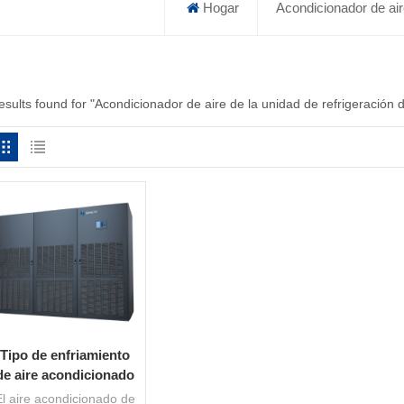
Hogar
Acondicionador de aire
esults found for "Acondicionador de aire de la unidad de refrigeración d
Tipo de enfriamiento
de aire acondicionado
de unidad de control
El aire acondicionado de