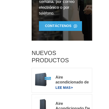
semana, por correo
electrónico o por
teléfono.
5
CONTÁCTENOS
a
NUEVOS
PRODUCTOS
Aire
acondicionado de
precisión para
LEE MAS
salas de
servidores
grandes
Aire
Acondicionado De