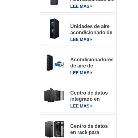
Precisión Para
LEE MAS
Salas De
Computación
Unidades de aire
acondicionado de
precisión con
LEE MAS
refrigeración por
filas
Acondicionadores
de aire de
precisión en fila
LEE MAS
de la serie
DataRow en
centros de datos
Centro de datos
con sistema de
integrado en
control inteligente
microbastidores
LEE MAS
Centro de datos
en rack para