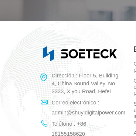
p
Dirección : Floor 5, Building
4, China Sound Valley, No.
3333, Xiyou Road, Hefei
p
Correo electrónico :
a
admin@shuyidigitalpower.com
i
Teléfono : +86
18155158620