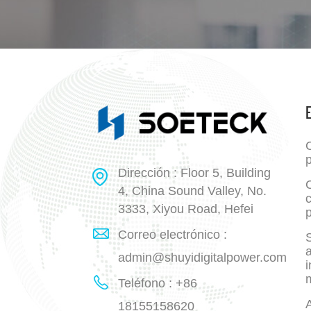
p
Dirección : Floor 5, Building
4, China Sound Valley, No.
3333, Xiyou Road, Hefei
p
Correo electrónico :
a
admin@shuyidigitalpower.com
i
Teléfono : +86
18155158620