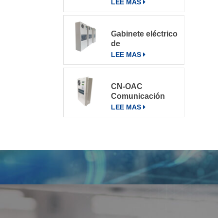
varios entornos
LEE MAS
Gabinete eléctrico
de
telecomunicaciones
LEE MAS
Aire
acondicionado
Aire
CN-OAC
acondicionado
Comunicación
800W
exterior Gabinete
LEE MAS
eléctrico Aire
acondicionado