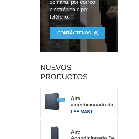
semana, por correo
electrónico o por
teléfono.
5
CONTÁCTENOS
a
NUEVOS
PRODUCTOS
Aire
acondicionado de
precisión para
LEE MAS
salas de
servidores
grandes
Aire
Acondicionado De