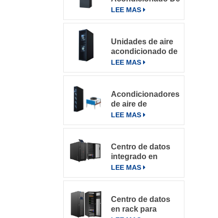
Precisión Para
LEE MAS
Salas De
Computación
Unidades de aire
acondicionado de
precisión con
LEE MAS
refrigeración por
filas
Acondicionadores
de aire de
precisión en fila
LEE MAS
de la serie
DataRow en
centros de datos
Centro de datos
con sistema de
integrado en
control inteligente
microbastidores
LEE MAS
Centro de datos
en rack para