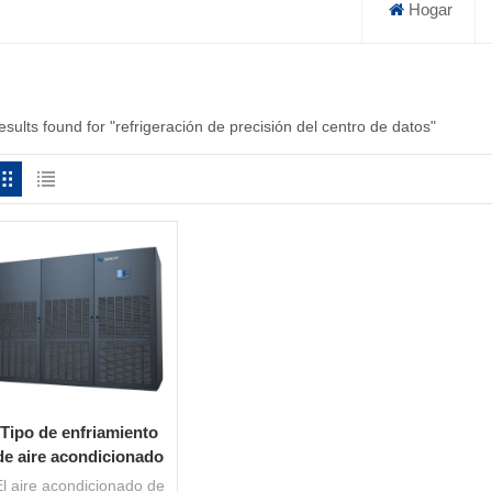
Hogar
esults found for "refrigeración de precisión del centro de datos"
Tipo de enfriamiento
de aire acondicionado
de unidad de control
El aire acondicionado de