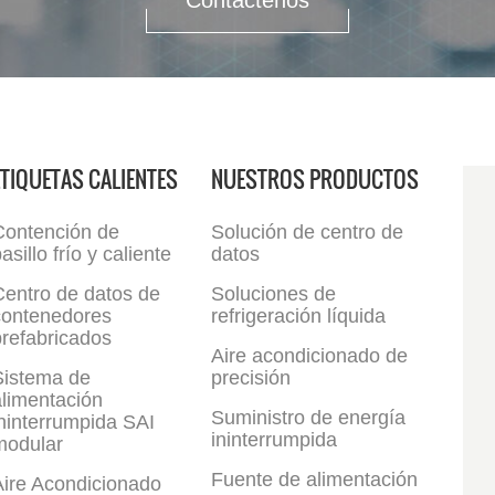
Contáctenos
ETIQUETAS CALIENTES
NUESTROS PRODUCTOS
Contención de
Solución de centro de
asillo frío y caliente
datos
Centro de datos de
Soluciones de
contenedores
refrigeración líquida
refabricados
Aire acondicionado de
Sistema de
precisión
limentación
Suministro de energía
ninterrumpida SAI
ininterrumpida
modular
Fuente de alimentación
Aire Acondicionado