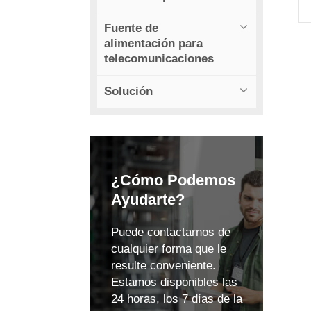
Fuente de
a
alimentación para
telecomunicaciones
d
Solución
±
¿Cómo Podemos
Ayudarte?
s
Puede contactarnos de
p
cualquier forma que le
resulte conveniente.
Estamos disponibles las
24 horas, los 7 días de la