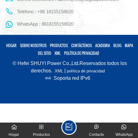
Teléfono : +86 18155158620
WhatsApp : 8618155158620
HOGAR
SOBRE NOSOTROS
PRODUCTOS
CONTÁCTENOS
ACADEMIA
BLOG
MAPA
DEL SITIO
XML
POLÍTICA DE PRIVACIDAD
© Hefei SHUYI Power Co.,Ltd.Reservados todos los
derechos.
|
XML
política de privacidad
Soporta red IPv6
Hogar
Productos
Contacto
WhatsApp