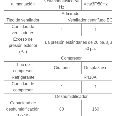
Vca/monofásico/50
alimentación
Vca/3F/50Hz
V
Hz
Admirador
Tipo de ventilador
Ventilador centrífugo EC
Cantidad de
1
1
ventiladores
Exceso de
La presión estándar es de 20 pa, ajust
presión exterior
50 pa.
(Pa)
Compresor
Tipo de
Giratorio
Desplazarse
D
compresor
Refrigerante
R410A
Cantidad de
1
1
compresor
Deshumidificador
Capacidad de
deshumidificación
80
160
(L/24h)