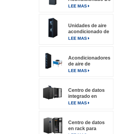
Precisión Para
LEE MAS
Salas De
Computación
Unidades de aire
acondicionado de
precisión con
LEE MAS
refrigeración por
filas
Acondicionadores
de aire de
precisión en fila
LEE MAS
de la serie
DataRow en
centros de datos
Centro de datos
con sistema de
integrado en
control inteligente
microbastidores
LEE MAS
Centro de datos
en rack para