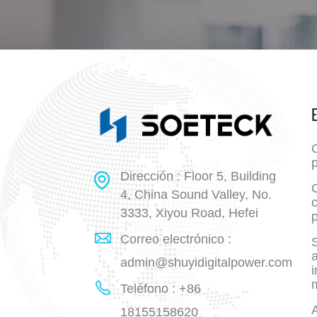
p
Dirección : Floor 5, Building
4, China Sound Valley, No.
3333, Xiyou Road, Hefei
p
Correo electrónico :
a
admin@shuyidigitalpower.com
i
Teléfono : +86
18155158620