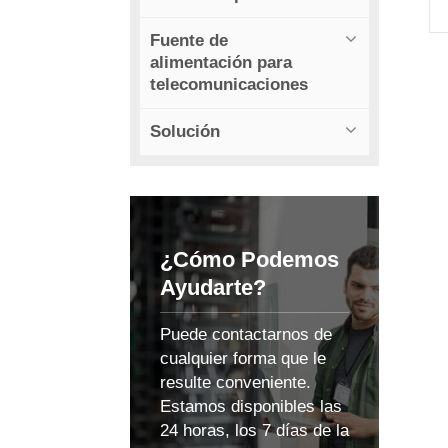
Fuente de
alimentación para
ó
telecomunicaciones
Solución
¿Cómo Podemos
Ayudarte?
Puede contactarnos de
e
cualquier forma que le
resulte conveniente.
Estamos disponibles las
24 horas, los 7 días de la