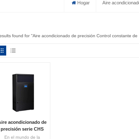
Hogar
Aire acondicionad
results found for "Aire acondicionado de precisión Control constante d
Aire acondicionado de
precisión serie CHS
ara un control óptimo
En el mundo de la