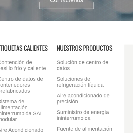
Contáctenos
ETIQUETAS CALIENTES
NUESTROS PRODUCTOS
Contención de
Solución de centro de
asillo frío y caliente
datos
Centro de datos de
Soluciones de
contenedores
refrigeración líquida
refabricados
Aire acondicionado de
Sistema de
precisión
limentación
Suministro de energía
ninterrumpida SAI
ininterrumpida
modular
Fuente de alimentación
Aire Acondicionado