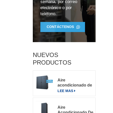
semana, por correo
electrónico o por
S
teléfono.
v
CONTÁCTENOS
E
NUEVOS
PRODUCTOS
p
Aire
acondicionado de
precisión para
LEE MAS
salas de
servidores
grandes
Aire
Acondicionado De