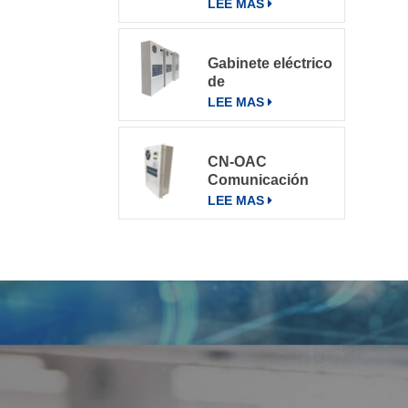
varios entornos
LEE MAS
Gabinete eléctrico
de
telecomunicaciones
LEE MAS
Aire
acondicionado
Aire
CN-OAC
acondicionado
Comunicación
800W
exterior Gabinete
LEE MAS
eléctrico Aire
acondicionado