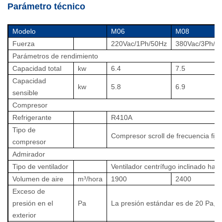
Parámetro técnico
Modelo
M06
M08
Fuerza
220Vac/1Ph/50Hz
380Vac/3Ph/5
Parámetros de rendimiento
Capacidad total
kw
6.4
7.5
Capacidad
kw
5.8
6.9
sensible
Compresor
Refrigerante
R410A
Tipo de
Compresor scroll de frecuencia fija
compresor
Admirador
Tipo de ventilador
Ventilador centrífugo inclinado haci
Volumen de aire
m³/hora
1900
2400
Exceso de
presión en el
Pa
La presión estándar es de 20 Pa, a
exterior