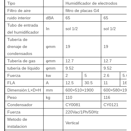
Tipo
Humidificador de electrodos
Filtro de aire
filtro de placas G4
ruido interior
dBA
65
65
Tubo de entrada
In
sol 1/2
sol 1/2
del humidificador
Tubería de
drenaje de
φmm
19
19
condensados
Tubería de gas
φmm
12.7
12.7
tubería de líquido
φmm
9.52
9.52
Fuerza
kw
2
5
2.6
5.6
FLA
A
12.5
30.5
11
16
Dimensión:L×D×H
mm
600×510×1900
600×580×190
Peso
kg
110
116
Condensador
CY0081
CY0121
Fuerza
220Vac/1Ph/50Hz
Metodo de
Vertical
instalacion