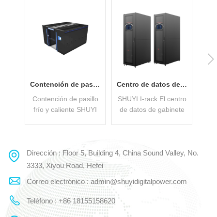
Contención de pasillo frío y caliente con bajo PUE
Centro de datos de gabinete aplicado en pequeñas empresas
Contención de pasillo
SHUYI I-rack El centro
frío y caliente SHUYI
de datos de gabinete
m
es un centro de datos
inteligente de la serie
Mod
modular integrado
incluye los siguientes
a
Ssolución que puede
sistemas: UPS, unidad
m
adoptar de forma
de distribución de
Dirección : Floor 5, Building 4, China Sound Valley, No.
LEE MAS
LEE MAS
flexible la disposición
energía, sistema de
in
3333, Xiyou Road, Hefei
de armarios de doble
enfriamiento, sistema
cen
Correo electrónico : admin@shuyidigitalpower.com
fila + pasillo
de gabinete, sistema
frío/caliente o
de cableado, sistemas
ga
Teléfono : +86 18155158620
armarios de una sola
de monitoreo y contra
de 
fila + pasillo
incendios. Es un tipo