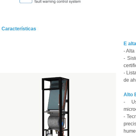
Características
E alt
-
Alta
-
Sis
certif
-
List
de ah
Alto
-
U
micro
-
Tecn
prec
humed