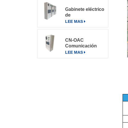
Gabinete eléctrico
de
telecomunicaciones
LEE MAS
Aire
acondicionado
Aire
CN-OAC
acondicionado
Comunicación
800W
exterior Gabinete
LEE MAS
eléctrico Aire
acondicionado