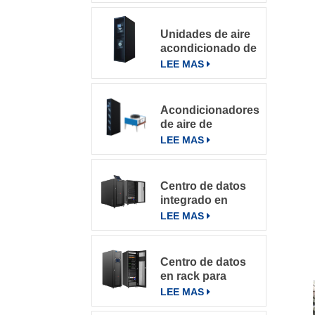
Salas De
Computación
Unidades de aire
acondicionado de
precisión con
LEE MAS
refrigeración por
filas
Acondicionadores
de aire de
precisión en fila
LEE MAS
de la serie
DataRow en
centros de datos
Centro de datos
con sistema de
integrado en
control inteligente
microbastidores
LEE MAS
Centro de datos
en rack para
varios entornos
LEE MAS