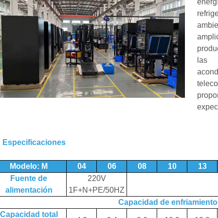
energ
refr
ambien
ampli
produc
las
aco
telec
propo
expect
Especificaciones
Modelo: M
04
06
08
10
13
Fuente de
220V
alimentación
1F+N+PE/50HZ
Capacidad de enfriamient
Capacidad total