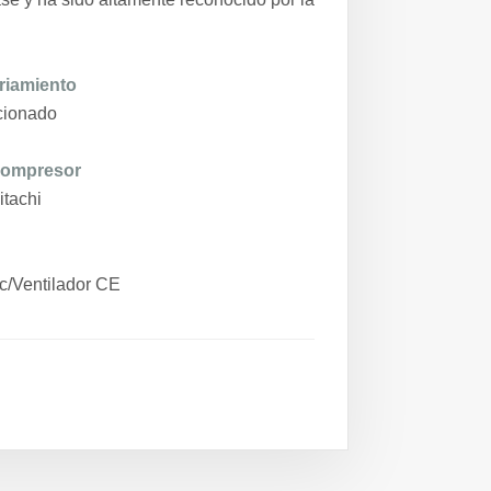
riamiento
cionado
compresor
tachi
c
/Ventilador CE