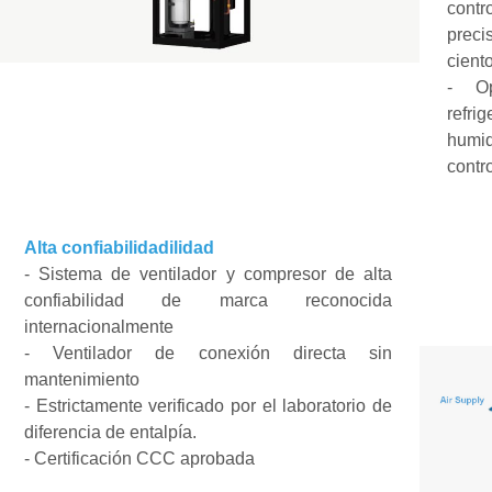
contr
preci
cient
-
O
refri
humid
contro
Alta confiabilidad
i
lidad
-
Sistema de ventilador y compresor de alta
confiabilidad de marca reconocida
internacionalmente
-
Ventilador de conexión directa sin
mantenimiento
-
Estrictamente verificado por el laboratorio de
diferencia de entalpía.
-
Certificación CCC aprobada