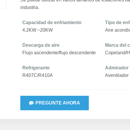
industria.
Capacidad de enfriamiento
Tipo de enf
4.2
KW ~
20
KW
Aire acondi
Descarga de aire
Marca del 
Flujo ascendente/flujo descendente
Copeland/Hi
Refrigerante
Admirador
R4
07C
/R
410
A
A
ventilador 
PREGUNTE AHORA