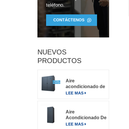
teléfono.
CONTÁCTENOS
NUEVOS
PRODUCTOS
Aire
acondicionado de
precisión para
LEE MAS
salas de
servidores
grandes
Aire
Acondicionado De
Precisión Para
LEE MAS