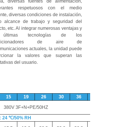
ía, diversas fuentes de alimentación,
igerantes respetuosos con el medio
te, diversas condiciones de instalación,
o alcance de trabajo y seguridad del
to, etc. Al integrar numerosas ventajas y
 últimas tecnologías de los
ndicionadores de aire de
omunicaciones actuales, la unidad puede
rcionar la valores que superan las
ativas del usuario.
15
19
26
30
36
40
380V 3F+N+PE/50HZ
o: 24 ℃/50% RH