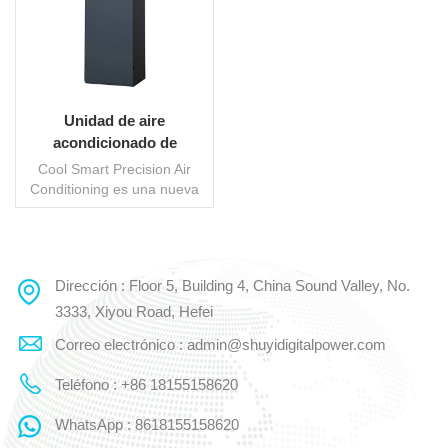
Unidad de aire
acondicionado de
precisión CRAC-PACU
Cool Smart Precision Air
Conditioning es una nueva
generación de unidades de
aire acondicionado de
precisión diseñadas para
salas de equipos de TI.
Dirección : Floor 5, Building 4, China Sound Valley, No.
LEE MAS
Adopta tecnologías
avanzadas y un diseño
3333, Xiyou Road, Hefei
innovador para proporcionar
Correo electrónico : admin@shuyidigitalpower.com
control preciso de
temperatura y humedad,
Teléfono : +86 18155158620
alta eficiencia y ahorro de
energía, operación confiable
WhatsApp : 8618155158620
y duradera, y fácil