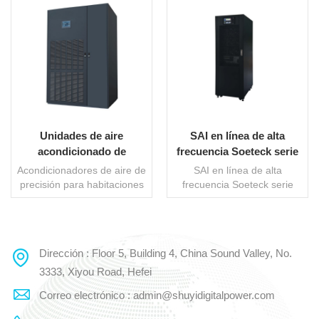
Unidades de aire
SAI en línea de alta
acondicionado de
frecuencia Soeteck serie
precisión para centros de
SY-T de 60-200 kVA
Acondicionadores de aire de
SAI en línea de alta
datos
precisión para habitaciones
frecuencia Soeteck serie
grandes y medianas de la
SY-T de 60-200 kVA Cumple
serie DataCool Adopta
con la norma VFI-SS-111, la
tecnología internacional de
más alta del estándar
vanguardia de temperatura
IEC62040-2. Esta serie de
Dirección : Floor 5, Building 4, China Sound Valley, No.
LEE MAS
LEE MAS
y humedad constantes para
SAI cumple con todo tipo de
satisfacer la creciente
requisitos in situ, gracias a
3333, Xiyou Road, Hefei
demanda de sistemas de
su alta fiabilidad y diseño
Correo electrónico : admin@shuyidigitalpower.com
enfriamiento de precisión de
inteligente, capaz de
gran capacidad y
superar las expectativas del