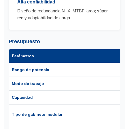
Alta confiabilidad
Diseño de redundancia N+X, MTBF largo; súper
red y adaptabilidad de carga.
Presupuesto
Parámetros
S
Rango de potencia
40
Modo de trabajo
Op
Capacidad
80
Ar
Tipo de gabinete modular
m