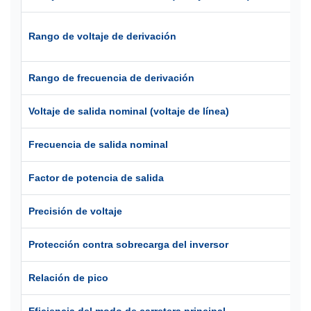
Co
Rango de voltaje de derivación
-3
Rango de frecuencia de derivación
Co
Voltaje de salida nominal (voltaje de línea)
38
Frecuencia de salida nominal
50
Factor de potencia de salida
1
Precisión de voltaje
±
Protección contra sobrecarga del inversor
<1
Relación de pico
3:
Eficiencia del modo de carretera principal
≥