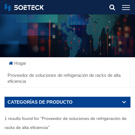
What Are You Looking For?
Hogar
Proveedor de soluciones de refrigeración de racks de alta
eficiencia
CATEGORÍAS DE PRODUCTO
1 results found for "Proveedor de soluciones de refrigeración de
racks de alta eficiencia"