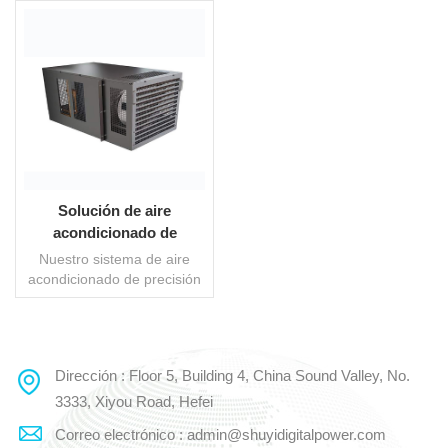
Solución de aire
acondicionado de
precisión para montaje en
Nuestro sistema de aire
rack, lista para centros de
acondicionado de precisión
datos.
para montaje en rack es
una solución innovadora
diseñada para satisfacer las
necesidades de
Dirección : Floor 5, Building 4, China Sound Valley, No.
LEE MAS
refrigeración de centros de
datos y salas de servidores
3333, Xiyou Road, Hefei
con precisión, eficiencia y
Correo electrónico : admin@shuyidigitalpower.com
fiabilidad. Esta unidad de