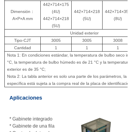
442×714×175
Dimensión
：
(4U)
442×714×218
442×714×351
A×P×A mm
442×714×218
(5U)
(8U)
(5U)
Unidad exterior
Tipo-
CJT
3005
3005
3008
Cantidad
1
1
1
Nota 1: En condiciones estándar, la temperatura de bulbo seco inte
°C, la temperatura de bulbo húmedo es de 21 °C y la temperatura
exterior es de 35 °C;
Nota 2: La tabla anterior es solo una parte de los parámetros, la c
específica está sujeta a la compra real de la placa de identificación
Aplicaciones
* Gabinete integrado
* Gabinete de una fila