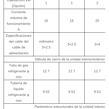
1
1
2
(Opción)
Corriente
máxima de
15
15
25
funcionamiento
A
Especificaciones
del cable del
milímetro
3×2.5
3×4
cable de
3×2.5
alimentación
Válvula de cierre de la unidad interior/exterior
Tubo de gas
refrigerante φ
12.7
12.7
12.7
mm
Tubería de
líquido
9.52
9.52
9.52
refrigerante φ
mm
Parámetros estructurales de la unidad interior