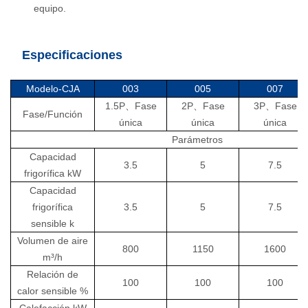
equipo.
Especificaciones
Modelo-CJA
003
005
007
1.5P
、
Fase
2P
、
Fase
3P
、
Fase
Fase/Función
única
única
única
Parámetros
Capacidad
3.5
5
7.5
frigorífica kW
Capacidad
frigorífica
3.5
5
7.5
sensible k
Volumen de aire
800
1150
1600
m³/h
Relación de
100
100
100
calor sensible %
Calefacción kW