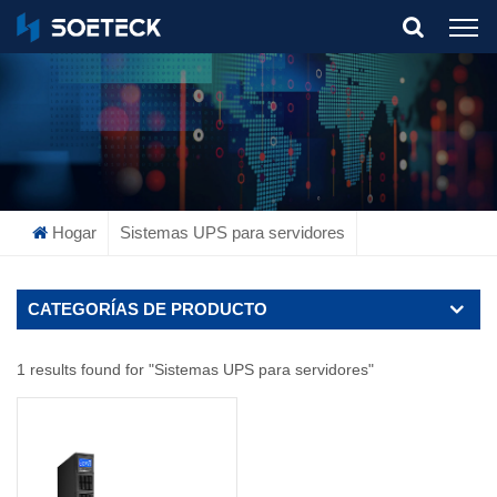
What Are You Looking For?
Hogar
Sistemas UPS para servidores
CATEGORÍAS DE PRODUCTO
1 results found for "Sistemas UPS para servidores"