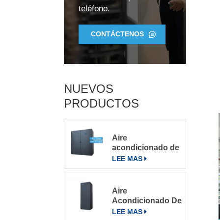
teléfono.
CONTÁCTENOS
NUEVOS
PRODUCTOS
Aire
acondicionado de
precisión para
LEE MAS
salas de
servidores
grandes
Aire
Acondicionado De
Precisión Para
LEE MAS