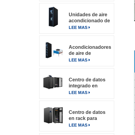
Salas De
Computación
Unidades de aire
acondicionado de
precisión con
LEE MAS
refrigeración por
filas
Acondicionadores
de aire de
precisión en fila
LEE MAS
de la serie
DataRow en
centros de datos
Centro de datos
con sistema de
integrado en
control inteligente
microbastidores
LEE MAS
Centro de datos
en rack para
varios entornos
LEE MAS