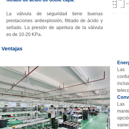
La válvula de seguridad tiene buenas
prestaciones antiexplosión, filtrado de ácido y
sellado. La presión de apertura de la válvula
es de 10-20 KPa.
Ventajas
Energ
Las 
confi
inclu
telec
Conve
Las
mante
opci
varie