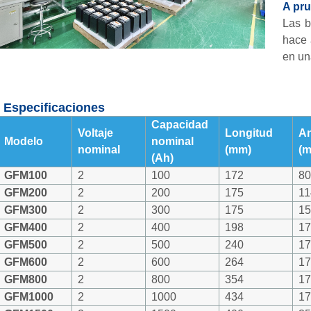
A pru
Las b
hace 
en un
Especificaciones
Capacidad
Voltaje
Longitud
A
Modelo
nominal
nominal
(mm)
(
(Ah)
GFM100
2
100
172
8
GFM200
2
200
175
11
GFM300
2
300
175
1
GFM400
2
400
198
1
GFM500
2
500
240
1
GFM600
2
600
264
1
GFM800
2
800
354
1
GFM1000
2
1000
434
1