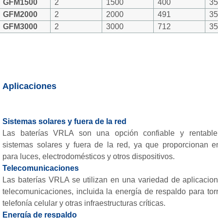
GFM1500
2
1500
400
3
GFM2000
2
2000
491
3
GFM3000
2
3000
712
3
Aplicaciones
Sistemas solares y fuera de la red
Las baterías VRLA son una opción confiable y rentable
sistemas solares y fuera de la red, ya que proporcionan e
para luces, electrodomésticos y otros dispositivos.
Telecomunicaciones
Las baterías VRLA se utilizan en una variedad de aplicacio
telecomunicaciones, incluida la energía de respaldo para tor
telefonía celular y otras infraestructuras críticas.
Energía de respaldo