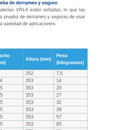
eba de derrames y seguro
aterías VRLA están selladas, lo que las
a prueba de derrames y seguras de usar
a variedad de aplicaciones.
ncho
Peso
Altura (mm)
mm)
(kilogramos)
0
252
7.5
4
353
14
55
353
20
75
353
27
75
353
32
75
353
39
75
353
57
75
353
65