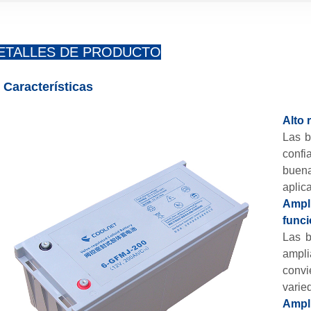
ETALLES DE PRODUCTO
Características
Alto 
Las b
confi
buen
aplic
Amp
func
Las b
ampl
convi
varie
Ampl