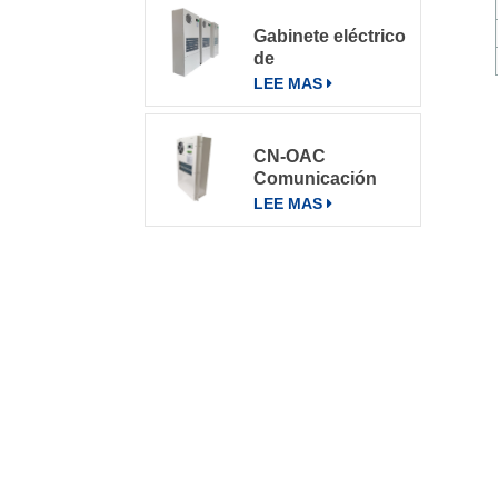
Gabinete eléctrico
de
telecomunicaciones
LEE MAS
Aire
acondicionado
Aire
CN-OAC
acondicionado
Comunicación
800W
exterior Gabinete
LEE MAS
eléctrico Aire
acondicionado