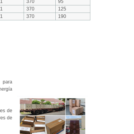
51
370
95
51
370
125
51
370
190
 para
nergía
nes de
res de