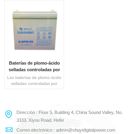
Baterías de plomo-ácido
selladas controladas por
válvula de larga duración
Las baterías de plomo-ácido
selladas controladas por
válvula de larga duración
(baterías VRLA) son un tipo
de batería de plomo-ácido
diseñada para proporcionar
Dirección : Floor 5, Building 4, China Sound Valley, No.
LEE MAS
energía y rendimiento
duraderos. Las baterías
3333, Xiyou Road, Hefei
VRLA no requieren
Correo electrónico : admin@shuyidigitalpower.com
mantenimiento, lo que