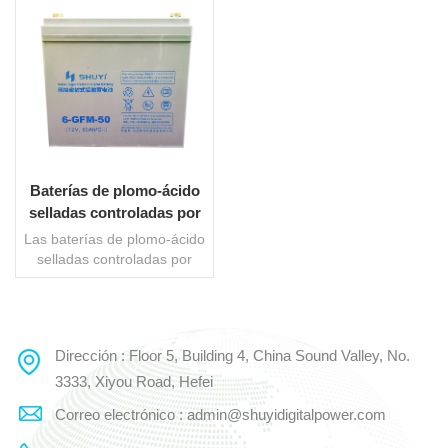
Baterías de plomo-ácido
selladas controladas por
válvula de larga duración
Las baterías de plomo-ácido
selladas controladas por
válvula de larga duración
(baterías VRLA) son un tipo
de batería de plomo-ácido
diseñada para proporcionar
Dirección : Floor 5, Building 4, China Sound Valley, No.
LEE MAS
energía y rendimiento
duraderos. Las baterías
3333, Xiyou Road, Hefei
VRLA no requieren
Correo electrónico : admin@shuyidigitalpower.com
mantenimiento, lo que
significa que no requieren