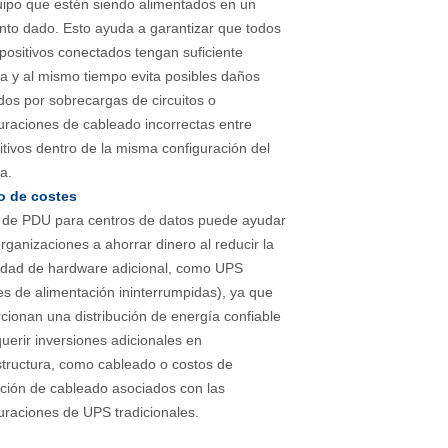
ipo que estén siendo alimentados en un
o dado. Esto ayuda a garantizar que todos
spositivos conectados tengan suficiente
a y al mismo tiempo evita posibles daños
os por sobrecargas de circuitos o
uraciones de cableado incorrectas entre
itivos dentro de la misma configuración del
a.
o de costes
 de PDU para centros de datos puede ayudar
organizaciones a ahorrar dinero al reducir la
idad de hardware adicional, como UPS
es de alimentación ininterrumpidas), ya que
cionan una distribución de energía confiable
querir inversiones adicionales en
structura, como cableado o costos de
ación de cableado asociados con las
uraciones de UPS tradicionales.