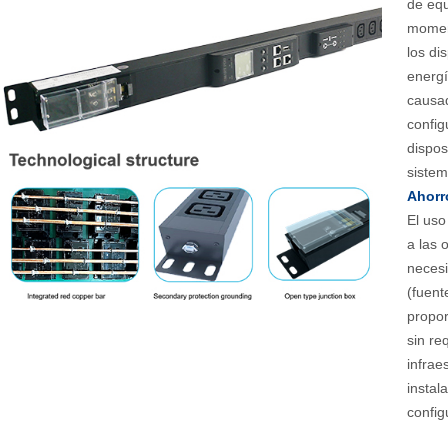
de equ
moment
los di
energí
causad
config
dispos
sistem
Ahorr
El uso
a las 
neces
(fuent
propor
sin re
infrae
instal
config