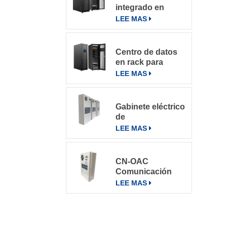
con sistema de
integrado en
control inteligente
microbastidores
LEE MAS
Centro de datos
en rack para
varios entornos
LEE MAS
Gabinete eléctrico
de
telecomunicaciones
LEE MAS
Aire
acondicionado
Aire
CN-OAC
acondicionado
Comunicación
800W
exterior Gabinete
LEE MAS
eléctrico Aire
acondicionado