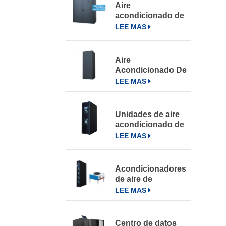
Aire
acondicionado de
precisión para
LEE MAS
salas de
servidores
grandes
Aire
Acondicionado De
Precisión Para
LEE MAS
Salas De
Computación
Unidades de aire
acondicionado de
precisión con
LEE MAS
refrigeración por
filas
Acondicionadores
de aire de
precisión en fila
LEE MAS
de la serie
DataRow en
centros de datos
Centro de datos