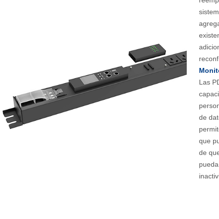
reempl
sistem
agrega
existe
adicio
reconf
Monit
Las PD
capaci
person
de dat
permit
que pu
de que
puedan
inacti