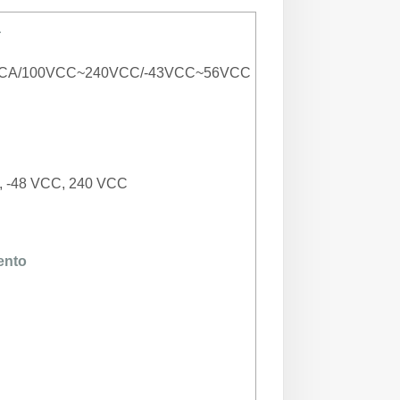
a
VCA/100VCC~240VCC/-43VCC~56VCC
, -48 VCC, 240 VCC
ento