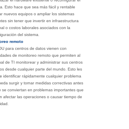
azar el hardware existente o reconfigurar el
a. Esto hace que sea más fácil y rentable
r nuevos equipos o ampliar los sistemas
ntes sin tener que invertir en infraestructura
nal o costos laborales asociados con la
iguración del sistema.
oreo remoto
U para centros de datos vienen con
dades de monitoreo remoto que permiten al
al de TI monitorear y administrar sus centros
os desde cualquier parte del mundo. Esto les
e identificar rápidamente cualquier problema
eda surgir y tomar medidas correctivas antes
 se conviertan en problemas importantes que
 afectar las operaciones o causar tiempo de
vidad.