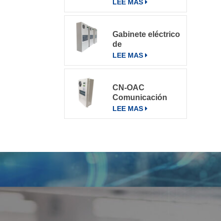
varios entornos
LEE MAS
Gabinete eléctrico
de
telecomunicaciones
LEE MAS
Aire
acondicionado
Aire
CN-OAC
acondicionado
Comunicación
800W
exterior Gabinete
LEE MAS
eléctrico Aire
acondicionado