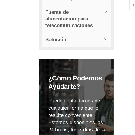
i
Fuente de
alimentación para
telecomunicaciones
Solución
d
m
¿Cómo Podemos
Ayudarte?
d
Puede contactarnos de
l
cualquier forma que le
resulte conveniente.
Estamos disponibles las
24 horas, los 7 días de la