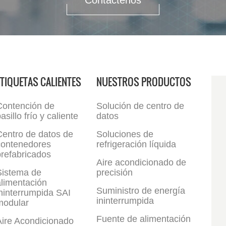
Contáctenos
ETIQUETAS CALIENTES
NUESTROS PRODUCTOS
Contención de
Solución de centro de
asillo frío y caliente
datos
Centro de datos de
Soluciones de
contenedores
refrigeración líquida
refabricados
Aire acondicionado de
Sistema de
precisión
limentación
Suministro de energía
ninterrumpida SAI
ininterrumpida
modular
Fuente de alimentación
Aire Acondicionado