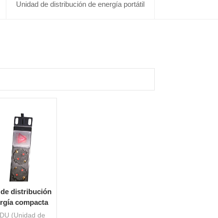
Unidad de distribución de energía portátil
de distribución
rgía compacta
entro de datos
DU (Unidad de