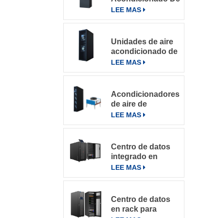
Precisión Para
LEE MAS
Salas De
Computación
Unidades de aire
acondicionado de
precisión con
LEE MAS
refrigeración por
filas
Acondicionadores
de aire de
precisión en fila
LEE MAS
de la serie
DataRow en
centros de datos
Centro de datos
con sistema de
integrado en
control inteligente
microbastidores
LEE MAS
Centro de datos
en rack para