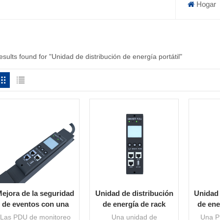
Hogar
esults found for "Unidad de distribución de energía portátil"
ejora de la seguridad
Unidad de distribución
Unidad 
de eventos con una
de energía de rack
de ene
unidad de distribución
inteligente
para c
Las PDU de monitoreo
Una unidad de
Una P