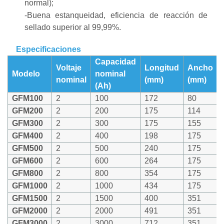
normal);
-Buena estanqueidad, eficiencia de reacción de
sellado superior al 99,99%.
Especificaciones
Capacidad
Voltaje
Longitud
Ancho
Modelo
nominal
nominal
(mm)
(mm)
(Ah)
GFM100
2
100
172
80
GFM200
2
200
175
114
GFM300
2
300
175
155
GFM400
2
400
198
175
GFM500
2
500
240
175
GFM600
2
600
264
175
GFM800
2
800
354
175
GFM1000
2
1000
434
175
GFM1500
2
1500
400
351
GFM2000
2
2000
491
351
GFM3000
2
3000
712
351