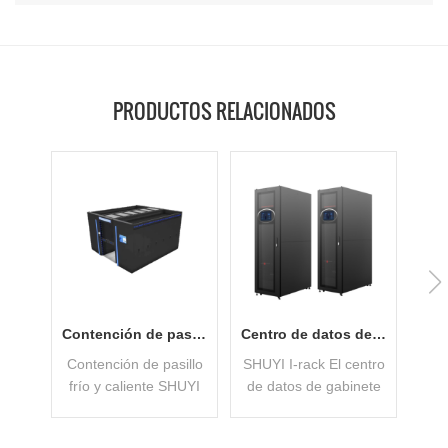
PRODUCTOS RELACIONADOS
Contención de pasillo frío y caliente con bajo PUE
Centro de datos de gabinete aplicado en pequeñas empresas
Contención de pasillo
SHUYI I-rack El centro
frío y caliente SHUYI
de datos de gabinete
m
es un centro de datos
inteligente de la serie
Mod
modular integrado
incluye los siguientes
a