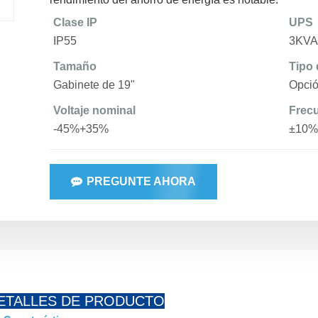
Clase IP
UPS
IP55
3KVA
Tamaño
Tipo 
Gabinete de 19"
Opció
Voltaje nominal
Frec
-45%+35%
±10%
PREGUNTE AHORA
ETALLES DE PRODUCTO