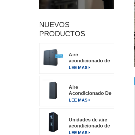
NUEVOS
PRODUCTOS
Aire
acondicionado de
precisión para
LEE MAS
salas de
servidores
grandes
Aire
Acondicionado De
Precisión Para
LEE MAS
Salas De
Computación
Unidades de aire
acondicionado de
precisión con
LEE MAS