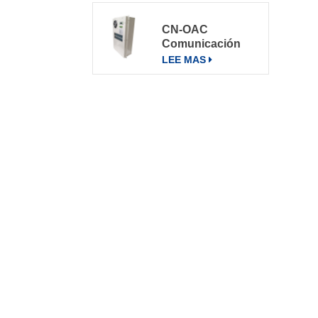
acondicionado
Aire
CN-OAC
acondicionado
Comunicación
800W
exterior Gabinete
LEE MAS
eléctrico Aire
acondicionado