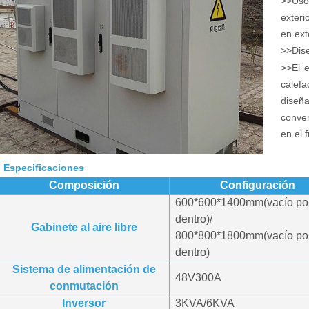
>>Uso
exteri
en ext
>>Dise
>>El e
calef
diseñ
conven
en el f
Especificaciones
Composición
Configuración
600*600*1400mm(vacío po
dentro)/
Gabinete al aire libre
800*800*1800mm(vacío po
dentro)
Sistema de alimentación de
48V300A
conmutación
Inversor
3KVA/6KVA