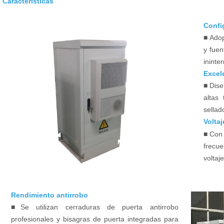
Características
Confi
■
Adopt
y fuen
ininte
Excel
■
Diseñ
altas 
sellad
Volta
■
Con e
frecu
voltaj
Rendimiento antirrobo
■
Se utilizan cerraduras de puerta antirrobo
profesionales y bisagras de puerta integradas para