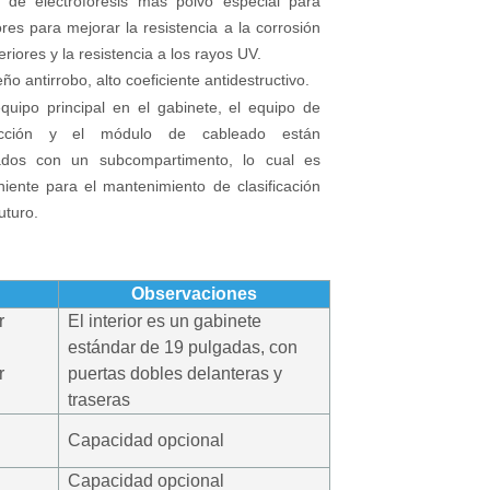
 de electroforesis más polvo especial para
ores para mejorar la resistencia a la corrosión
eriores y la resistencia a los rayos UV.
ño antirrobo, alto coeficiente antidestructivo.
quipo principal en el gabinete, el equipo de
acción y el módulo de cableado están
ados con un subcompartimento, lo cual es
iente para el mantenimiento de clasificación
uturo.
Observaciones
r
El interior es un gabinete
estándar de 19 pulgadas,
con
r
puertas dobles delanteras y
traseras
Capacidad opcional
Capacidad opcional