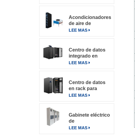
refrigeración por
filas
Acondicionadores
de aire de
precisión en fila
LEE MAS
de la serie
DataRow en
centros de datos
Centro de datos
con sistema de
integrado en
control inteligente
microbastidores
LEE MAS
Centro de datos
en rack para
varios entornos
LEE MAS
Gabinete eléctrico
de
telecomunicaciones
LEE MAS
Aire