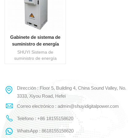
Gabinete de sistema de
suministro de energía
integrado para exteriores
SHUYI Sistema de
suministro de energía
integrado al aire libre
adopta el diseño de
compartimentos
independientes que están
Dirección : Floor 5, Building 4, China Sound Valley, No.
LEE MAS
aislados entre sí. El
compartimiento de la
3333, Xiyou Road, Hefei
batería se instala con
Correo electrónico : admin@shuyidigitalpower.com
baterías y los
acondicionadores de aire
Teléfono : +86 18155158620
TEC se utilizan para disipar
el calor. Los
WhatsApp : 8618155158620
compartimientos de equipos