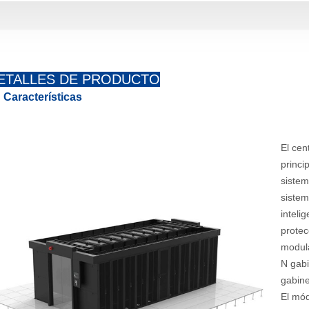
ETALLES DE PRODUCTO
Características
El cen
princi
sistem
sistem
inteli
protec
modula
N gabi
gabine
El mód