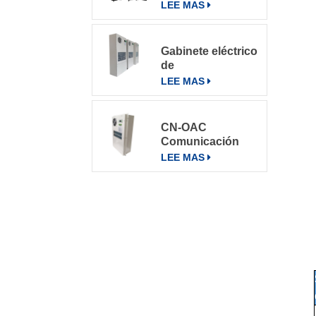
varios entornos
LEE MAS
Gabinete eléctrico
de
telecomunicaciones
LEE MAS
Aire
acondicionado
Aire
CN-OAC
acondicionado
Comunicación
800W
exterior Gabinete
LEE MAS
eléctrico Aire
acondicionado