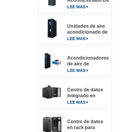
Acondicionado De
Precisión Para
LEE MAS
Salas De
Computación
Unidades de aire
acondicionado de
precisión con
LEE MAS
refrigeración por
filas
Acondicionadores
de aire de
precisión en fila
LEE MAS
de la serie
DataRow en
centros de datos
Centro de datos
con sistema de
integrado en
control inteligente
microbastidores
LEE MAS
Centro de datos
en rack para