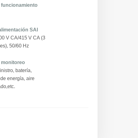
 funcionamiento
alimentación SAI
00 V CA/415 V CA (3
les), 50/60 Hz
 monitoreo
nistro, batería,
 de energía, aire
ado
,etc.