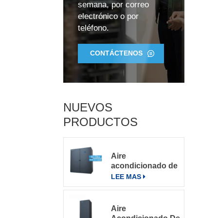
semana, por correo
electrónico o por
teléfono.
CONTÁCTENOS
NUEVOS
PRODUCTOS
Aire
acondicionado de
precisión para
LEE MAS
salas de
servidores
grandes
Aire