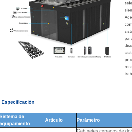
sele
sie
Ade
conf
sis
para
dis
cic
pro
res
trab
Especificación
Sistema de
Artículo
Parámetro
equipamiento
Gabinetes cerrados de dobl