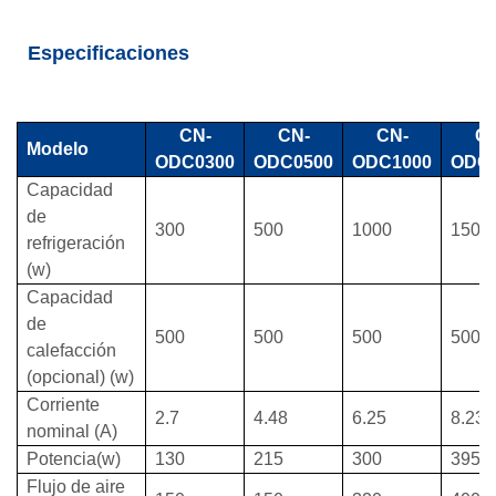
Especificaciones
CN-
CN-
CN-
CN
Modelo
ODC0300
ODC0500
ODC1000
ODC
Capacidad
de
300
500
1000
1500
refrigeración
(w)
Capacidad
de
500
500
500
500
calefacción
(opcional) (w)
Corriente
2.7
4.48
6.25
8.23
nominal (A)
Potencia(w)
130
215
300
395
Flujo de aire