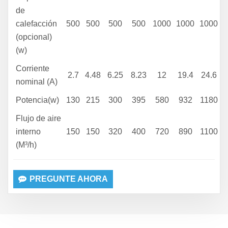
de
calefacción
500
500
500
500
1000
1000
1000
(opcional)
(w)
Corriente
2.7
4.48
6.25
8.23
12
19.4
24.6
nominal (A)
Potencia(w)
130
215
300
395
580
932
1180
Flujo de aire
interno
150
150
320
400
720
890
1100
(M³/h)
PREGUNTE AHORA