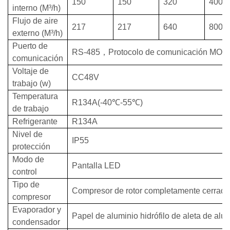
150
150
320
400
interno (M³/h)
Flujo de aire
217
217
640
800
externo (M³/h)
Puerto de
RS-485
，
Protocolo de comunicación M
comunicación
Voltaje de
CC48V
trabajo (w)
Temperatura
R134A(-40
℃
-55
℃
)
de trabajo
Refrigerante
R134A
Nivel de
IP55
protección
Modo de
Pantalla LED
control
Tipo de
Compresor de rotor completamente cerrado
compresor
Evaporador y
Papel de aluminio hidrófilo de aleta de alu
condensador