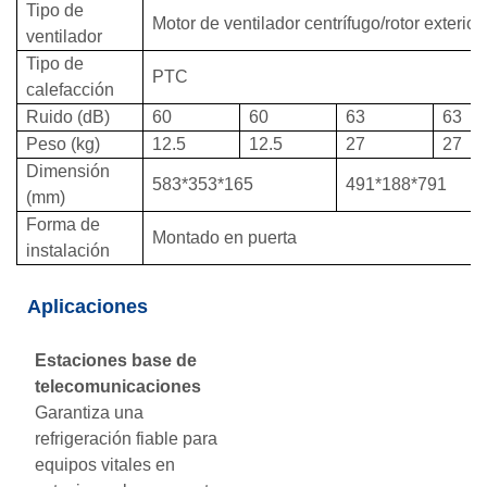
Tipo de
Motor de ventilador centrífugo/rotor exterior
ventilador
Tipo de
PTC
calefacción
Ruido (dB)
60
60
63
63
Peso (kg)
12.5
12.5
27
27
Dimensión
583*353*165
491*188*791
(mm)
Forma de
Montado en puerta
instalación
Aplicaciones
Estaciones base de
telecomunicaciones
Garantiza una
refrigeración fiable para
equipos vitales en