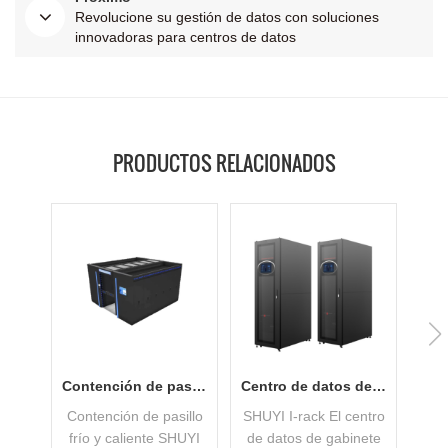
Revolucione su gestión de datos con soluciones
innovadoras para centros de datos
PRODUCTOS RELACIONADOS
Contención de pasillo frío y caliente con bajo PUE
Centro de datos de gabinete aplicado en pequeñas empresas
Contención de pasillo
SHUYI I-rack El centro
frío y caliente SHUYI
de datos de gabinete
m