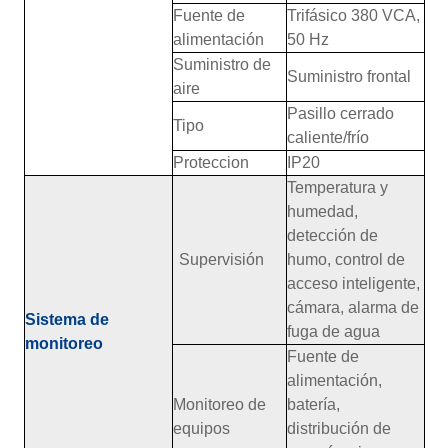
Fuente de
Trifásico 380 VCA,
alimentación
50 Hz
Suministro de
Suministro frontal
aire
Pasillo cerrado
Tipo
caliente/frío
Proteccion
IP20
Temperatura y
humedad,
detección de
Supervisión
humo, control de
acceso inteligente,
cámara, alarma de
Sistema de
fuga de agua
monitoreo
Fuente de
alimentación,
Monitoreo de
batería,
equipos
distribución de