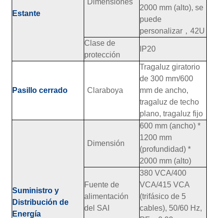
Dimensiones
2000 mm (alto), se
Estante
puede
personalizar
，
42U
Clase de
IP20
protección
Tragaluz giratorio
de 300 mm/600
Pasillo cerrado
Claraboya
mm de ancho,
tragaluz de techo
plano, tragaluz fijo
600 mm (ancho) *
1200 mm
Dimensión
(profundidad) *
2000 mm (alto)
380 VCA/400
Fuente de
VCA/415 VCA
Suministro y
alimentación
(trifásico de 5
Distribución de
del SAI
cables), 50/60 Hz,
Energía