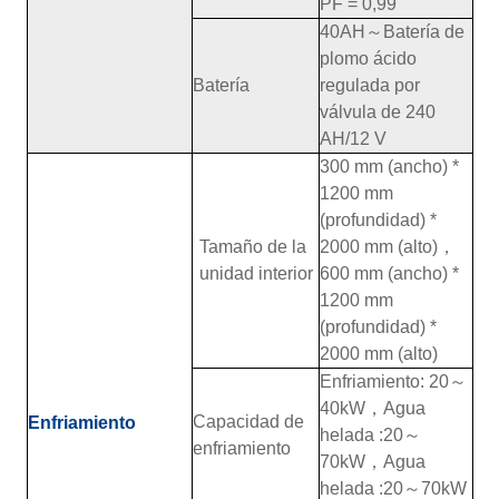
PF = 0,99
40AH
～
Batería de
plomo ácido
Batería
regulada por
válvula de 240
AH/12 V
300 mm (ancho) *
1200 mm
(profundidad) *
Tamaño de la
2000 mm (alto)
，
unidad interior
600 mm (ancho) *
1200 mm
(profundidad) *
2000 mm (alto)
Enfriamiento: 20
～
40kW
，
Agua
Capacidad de
Enfriamiento
helada :20
～
enfriamiento
70kW
，
Agua
helada :20
～
70kW