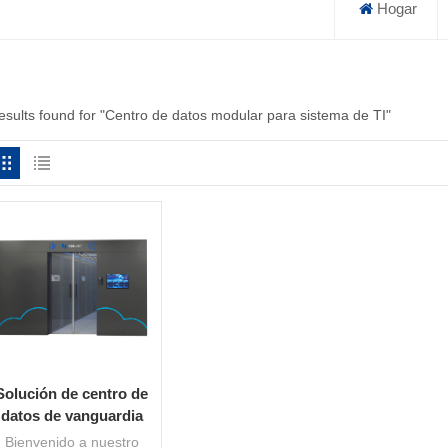
Hogar
results found for "Centro de datos modular para sistema de TI"
Solución de centro de
datos de vanguardia
para eficiencia y
Bienvenido a nuestro