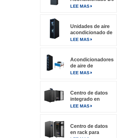
Precisión Para
LEE MAS
Salas De
Computación
Unidades de aire
acondicionado de
precisión con
LEE MAS
refrigeración por
filas
Acondicionadores
de aire de
precisión en fila
LEE MAS
de la serie
DataRow en
centros de datos
Centro de datos
con sistema de
integrado en
control inteligente
microbastidores
LEE MAS
Centro de datos
en rack para