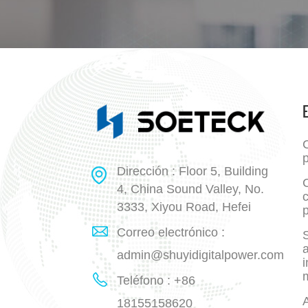
p
Dirección : Floor 5, Building
4, China Sound Valley, No.
3333, Xiyou Road, Hefei
p
Correo electrónico :
a
admin@shuyidigitalpower.com
i
Teléfono : +86
18155158620