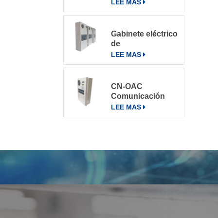
varios entornos
LEE MAS
Gabinete eléctrico
de
telecomunicaciones
LEE MAS
Aire
acondicionado
Aire
CN-OAC
acondicionado
Comunicación
800W
exterior Gabinete
LEE MAS
eléctrico Aire
acondicionado