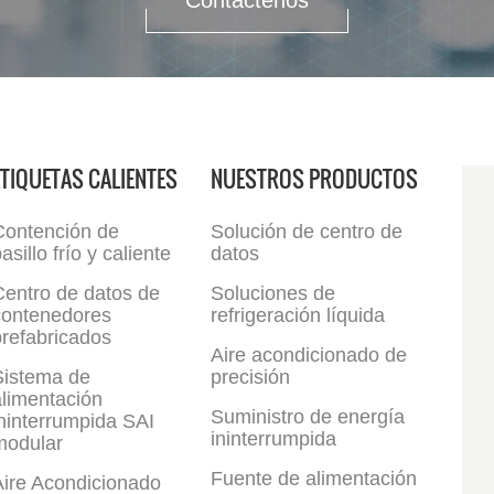
Contáctenos
ETIQUETAS CALIENTES
NUESTROS PRODUCTOS
Contención de
Solución de centro de
asillo frío y caliente
datos
Centro de datos de
Soluciones de
contenedores
refrigeración líquida
refabricados
Aire acondicionado de
Sistema de
precisión
limentación
Suministro de energía
ninterrumpida SAI
ininterrumpida
modular
Fuente de alimentación
Aire Acondicionado