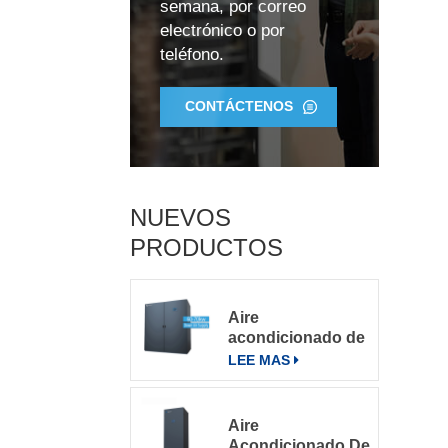
semana, por correo
electrónico o por
teléfono.
CONTÁCTENOS
NUEVOS
PRODUCTOS
Aire
acondicionado de
precisión para
LEE MAS
salas de
servidores
grandes
Aire
Acondicionado De