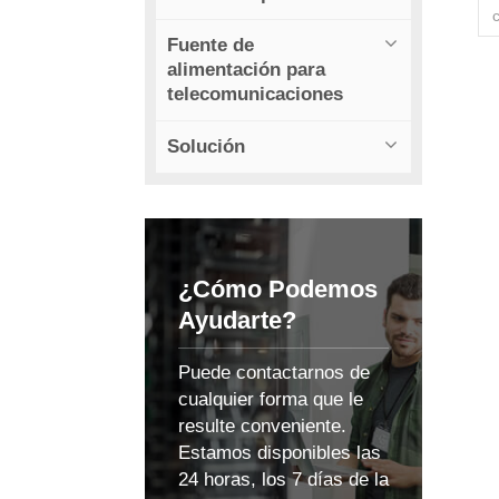
Fuente de
alimentación para
d
telecomunicaciones
f
Solución
a
¿Cómo Podemos
f
Ayudarte?
Puede contactarnos de
cualquier forma que le
resulte conveniente.
Estamos disponibles las
24 horas, los 7 días de la