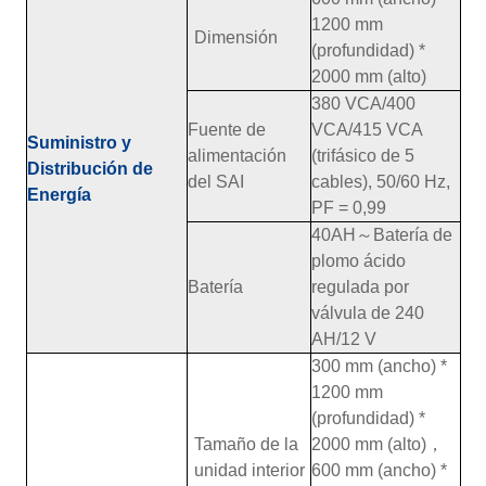
1200 mm
Dimensión
(profundidad) *
2000 mm (alto)
380 VCA/400
Fuente de
VCA/415 VCA
Suministro y
alimentación
(trifásico de 5
Distribución de
del SAI
cables), 50/60 Hz,
Energía
PF = 0,99
40AH
～
Batería de
plomo ácido
Batería
regulada por
válvula de 240
AH/12 V
300 mm (ancho) *
1200 mm
(profundidad) *
Tamaño de la
2000 mm (alto)
，
unidad interior
600 mm (ancho) *