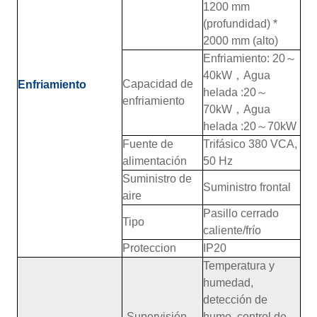
1200 mm
(profundidad) *
2000 mm (alto)
Enfriamiento: 20
～
40kW
，
Agua
Capacidad de
Enfriamiento
helada :20
～
enfriamiento
70kW
，
Agua
helada :20
～
70kW
Fuente de
Trifásico 380 VCA,
alimentación
50 Hz
Suministro de
Suministro frontal
aire
Pasillo cerrado
Tipo
caliente/frío
Proteccion
IP20
Temperatura y
humedad,
detección de
Supervisión
humo, control de