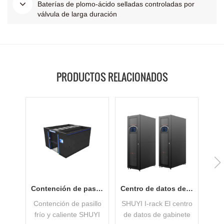
Baterías de plomo-ácido selladas controladas por
válvula de larga duración
PRODUCTOS RELACIONADOS
Contención de pasillo frío y caliente con bajo PUE
Centro de datos de gabinete aplicado en pequeñas empresas
Contención de pasillo
SHUYI I-rack El centro
frío y caliente SHUYI
de datos de gabinete
m