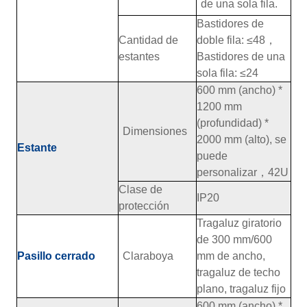
de una sola fila.
Bastidores de
Cantidad de
doble fila: ≤48
，
estantes
Bastidores de una
sola fila: ≤24
600 mm (ancho) *
1200 mm
(profundidad) *
Dimensiones
2000 mm (alto), se
Estante
puede
personalizar
，
42U
Clase de
IP20
protección
Tragaluz giratorio
de 300 mm/600
Pasillo cerrado
Claraboya
mm de ancho,
tragaluz de techo
plano, tragaluz fijo
600 mm (ancho) *