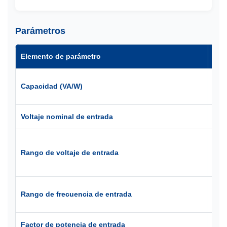
Parámetros
Elemento de parámetro
SYR
600
Capacidad (VA/W)
VA/
Voltaje nominal de entrada
208
110
Rango de voltaje de entrada
car
(10
46~
Rango de frecuencia de entrada
(60 
Factor de potencia de entrada
≧ 0,