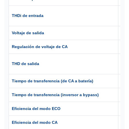
< 4
THDi de entrada
al 
Voltaje de salida
208
Regulación de voltaje de CA
± 1
≦1%
THD de salida
(car
Tiempo de transferencia (de CA a batería)
Cer
Tiempo de transferencia (inversor a bypass)
Cer
Eficiencia del modo ECO
98,
Eficiencia del modo CA
94