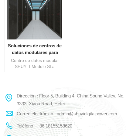
Soluciones de centros de
datos modulares para
salas de servidores
Centro de datos modular
SHUYI I-Module SLa
solución adopta un diseño
modular e integra
subsistemas de
infraestructura del centro de
Dirección : Floor 5, Building 4, China Sound Valley, No.
LEE MAS
datos, como sistemas de
gabinetes, sistemas de
3333, Xiyou Road, Hefei
canales, sistemas de
Correo electrónico : admin@shuyidigitalpower.com
suministro y distribución de
energía, sistemas de aire
Teléfono : +86 18155158620
acondicionado y sistemas
de monitoreo para brindar a