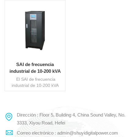
SAI de frecuencia
industrial de 10-200 kVA
serie SY-G
El SAI de frecuencia
industrial de 10-200 kVA
serie SY-G es de alto
rendimiento UPS
industriales en línea Con
una capacidad de 10-200
Dirección : Floor 5, Building 4, China Sound Valley, No.
LEE MAS
kVA. Ideal para gobiernos,
finanzas, sanidad, industria
3333, Xiyou Road, Hefei
y más, con doble conversión
Correo electrónico : admin@shuyidigitalpower.com
en línea y transformador