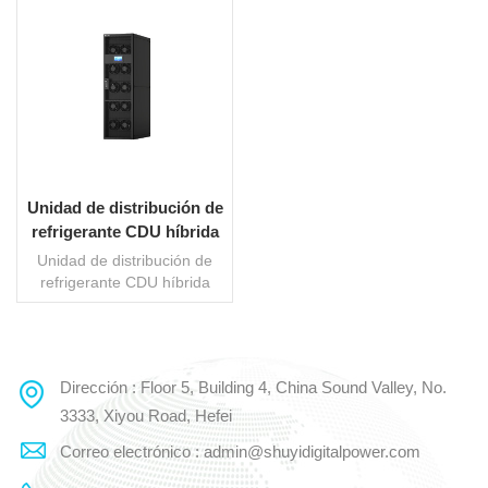
Unidad de distribución de
refrigerante CDU híbrida
para centros de datos
Unidad de distribución de
refrigerante CDU híbrida
para centros de datos es
una solución para centros
de datos pequeños a
medianos, centros de datos
Dirección : Floor 5, Building 4, China Sound Valley, No.
LEE MAS
híbridos (refrigeración por
aire dominante con
3333, Xiyou Road, Hefei
compatibilidad con
Correo electrónico : admin@shuyidigitalpower.com
refrigeración líquida) y
centros de datos de