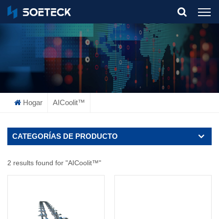
What Are You Looking For?
Hogar
AICoolit™
CATEGORÍAS DE PRODUCTO
2 results found for "AICoolit™"