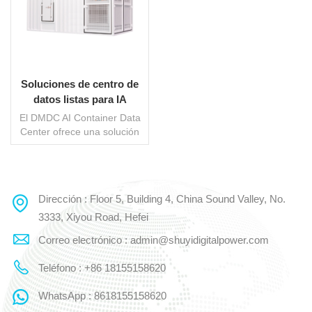
Soluciones de centro de
datos listas para IA
El DMDC AI Container Data
Center ofrece una solución
totalmente integrada
adaptada a las demandas
intensivas de la formación
en IA. Equipado con soporte
Dirección : Floor 5, Building 4, China Sound Valley, No.
LEE MAS
de energía de un solo
gabinete de hasta 50 kW,
3333, Xiyou Road, Hefei
garantiza un funcionamiento
Correo electrónico : admin@shuyidigitalpower.com
perfecto para servidores
GPU de alta densidad. El
Teléfono : +86 18155158620
sistema modular de
suministro de energía
WhatsApp : 8618155158620
combina electricidad