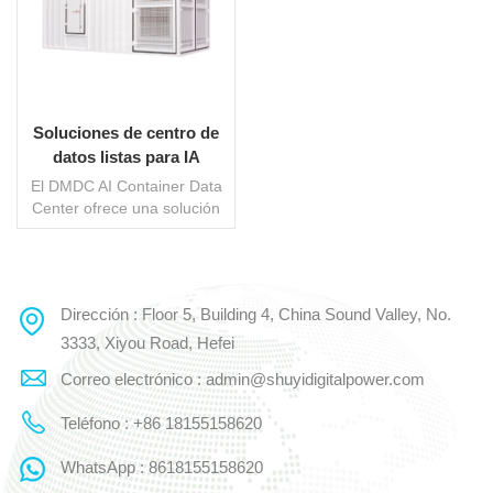
Soluciones de centro de
datos listas para IA
El DMDC AI Container Data
Center ofrece una solución
totalmente integrada
adaptada a las demandas
intensivas de la formación
en IA. Equipado con soporte
Dirección : Floor 5, Building 4, China Sound Valley, No.
LEE MAS
de energía de un solo
gabinete de hasta 50 kW,
3333, Xiyou Road, Hefei
garantiza un funcionamiento
Correo electrónico : admin@shuyidigitalpower.com
perfecto para servidores
GPU de alta densidad. El
Teléfono : +86 18155158620
sistema modular de
suministro de energía
WhatsApp : 8618155158620
combina electricidad