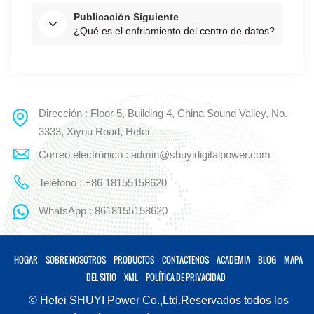
Publicación Siguiente
¿Qué es el enfriamiento del centro de datos?
Dirección : Floor 5, Building 4, China Sound Valley, No.
3333, Xiyou Road, Hefei
Correo electrónico : admin@shuyidigitalpower.com
Teléfono : +86 18155158620
WhatsApp : 8618155158620
HOGAR
SOBRE NOSOTROS
PRODUCTOS
CONTÁCTENOS
ACADEMIA
BLOG
MAPA
DEL SITIO
XML
POLÍTICA DE PRIVACIDAD
© Hefei SHUYI Power Co.,Ltd.Reservados todos los