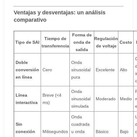
Ventajas y desventajas: un análisis
comparativo
Forma de
Tiempo de
Regulación
Tipo de SAI
onda de
Costo
transferencia
de voltaje
salida
Doble
Onda
conversión
Cero
sinusoidal
Excelente
Alto
en línea
pura
c
Onda
Línea
Breve (<4
sinusoidal
Moderado
Medio
interactiva
ms)
simulada
Onda
Sin
cuadrada
conexión
Milisegundos
u onda
Básico
Bajo