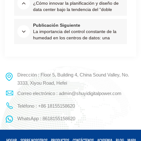
¿Cómo innovar la planificación y diseño de
data center bajo la tendencia del “doble
carbono”?
Publicación Siguiente
La importancia del control constante de la
humedad en los centros de datos: una
mirada a la serie CHS
Dirección : Floor 5, Building 4, China Sound Valley, No.
3333, Xiyou Road, Hefei
Correo electrónico : admin@shuyidigitalpower.com
Teléfono : +86 18155158620
WhatsApp : 8618155158620
HOGAR
SOBRE NOSOTROS
PRODUCTOS
CONTÁCTENOS
ACADEMIA
BLOG
MAPA