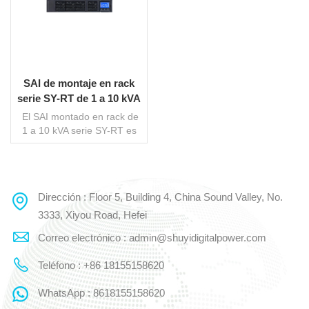
SAI de montaje en rack
serie SY-RT de 1 a 10 kVA
El SAI montado en rack de
1 a 10 kVA serie SY-RT es
de alta confiabilidad UPS en
línea Con una capacidad de
1 a 10 kVA. Es compatible
con el gobierno, las
Dirección : Floor 5, Building 4, China Sound Valley, No.
LEE MAS
finanzas, las
comunicaciones, la
3333, Xiyou Road, Hefei
educación, la salud y más,
Correo electrónico : admin@shuyidigitalpower.com
con... conversión dual en
línea Control por
Teléfono : +86 18155158620
microprocesador. Amplio
rango de voltaje de entrada
WhatsApp : 8618155158620
y compatibilidad con