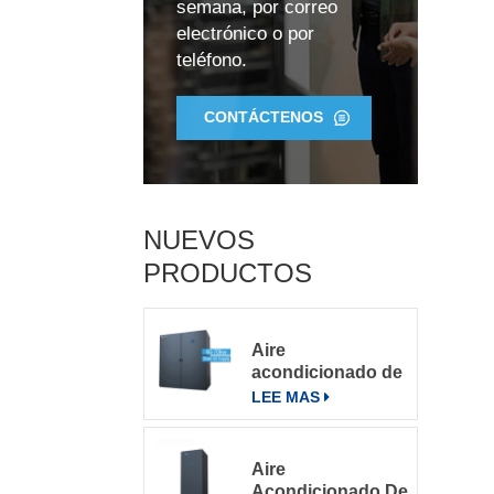
semana, por correo
electrónico o por
teléfono.
CONTÁCTENOS
NUEVOS
PRODUCTOS
Aire
acondicionado de
precisión para
LEE MAS
salas de
servidores
grandes
Aire
Acondicionado De