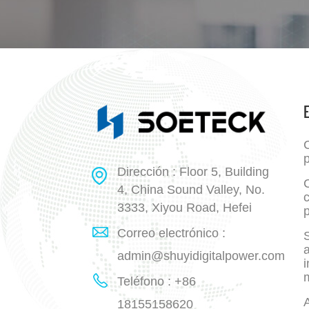
p
Dirección : Floor 5, Building
4, China Sound Valley, No.
3333, Xiyou Road, Hefei
p
Correo electrónico :
a
admin@shuyidigitalpower.com
i
Teléfono : +86
18155158620