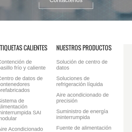
Contáctenos
ETIQUETAS CALIENTES
NUESTROS PRODUCTOS
Contención de
Solución de centro de
asillo frío y caliente
datos
Centro de datos de
Soluciones de
contenedores
refrigeración líquida
refabricados
Aire acondicionado de
Sistema de
precisión
limentación
Suministro de energía
ninterrumpida SAI
ininterrumpida
modular
Fuente de alimentación
Aire Acondicionado