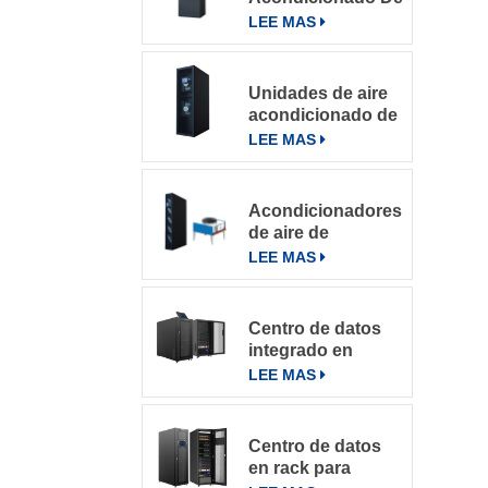
Precisión Para
LEE MAS
Salas De
Computación
Unidades de aire
acondicionado de
precisión con
LEE MAS
refrigeración por
filas
Acondicionadores
de aire de
precisión en fila
LEE MAS
de la serie
DataRow en
centros de datos
Centro de datos
con sistema de
integrado en
control inteligente
microbastidores
LEE MAS
Centro de datos
en rack para