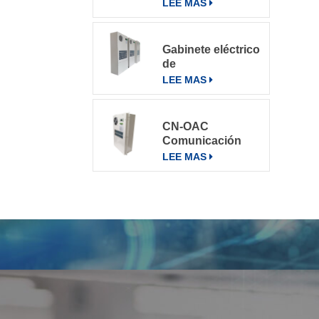
varios entornos
LEE MAS
Gabinete eléctrico
de
telecomunicaciones
LEE MAS
Aire
acondicionado
Aire
CN-OAC
acondicionado
Comunicación
800W
exterior Gabinete
LEE MAS
eléctrico Aire
acondicionado