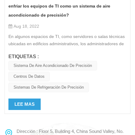
enfriar los equipos de TI como un sistema de aire
acondicionado de precisión?
Aug 18, 2022
En algunos espacios de TI, como servidores o salas técnicas
ubicadas en edificios administrativos, los administradores de
las instalaciones a menudo confían en el sistema de
ETIQUETAS :
enfriamiento de confort del edificio para mantener el
ambiente en el espacio de TI. Por supuesto, las soluciones
Sistema De Aire Acondicionado De Precisión
comerciales de aire acondicionado pueden desempeñar un
Centros De Datos
papel en el control de la temperatura, la humedad y la calidad
del aire en estas habitaciones. Pero estos sistemas se
Sistemas De Refrigeración De Precisión
quedan cortos en varios aspectos, comenzando con el
enfriamiento de confort de los espacios para el personal y el
LEE MAS
enfriamiento preciso de los espacios de TI que están
diseñados para diferentes propósitos. Específicamente, estas
soluciones de refrigeración profesional están diseñadas para
hacer lo siguiente: Manejar la carga de calor concentrada
Dirección : Floor 5, Building 4, China Sound Valley, No.