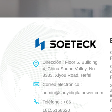
p
Dirección : Floor 5, Building
4, China Sound Valley, No.
3333, Xiyou Road, Hefei
p
Correo electrónico :
a
admin@shuyidigitalpower.com
i
Teléfono : +86
18155158620