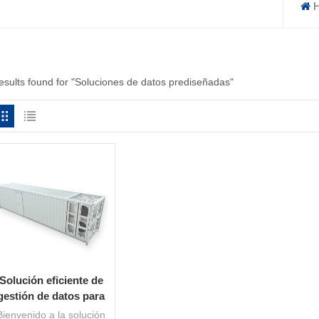
H
results found for "Soluciones de datos prediseñadas"
Solución eficiente de
gestión de datos para
centros de datos
Bienvenido a la solución