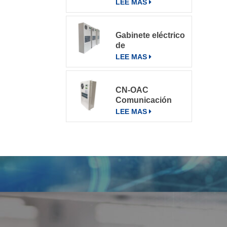
varios entornos
LEE MAS
Gabinete eléctrico
de
telecomunicaciones
LEE MAS
Aire
acondicionado
Aire
CN-OAC
acondicionado
Comunicación
800W
exterior Gabinete
LEE MAS
eléctrico Aire
acondicionado