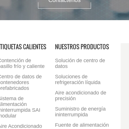
Contáctenos
ETIQUETAS CALIENTES
NUESTROS PRODUCTOS
Contención de
Solución de centro de
asillo frío y caliente
datos
Centro de datos de
Soluciones de
contenedores
refrigeración líquida
refabricados
Aire acondicionado de
Sistema de
precisión
limentación
Suministro de energía
ninterrumpida SAI
ininterrumpida
modular
Fuente de alimentación
Aire Acondicionado