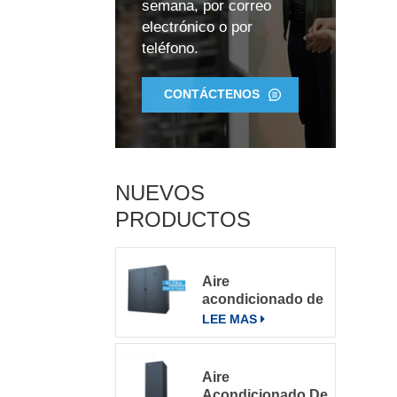
semana, por correo
electrónico o por
teléfono.
CONTÁCTENOS
NUEVOS
PRODUCTOS
Aire
acondicionado de
precisión para
LEE MAS
salas de
servidores
grandes
Aire
Acondicionado De