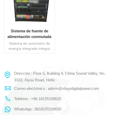
Sistema de fuente de
alimentación conmutada
integrado
Sistema de suministro de
energía integrado integra
funciones múltiples, que
incluyen limitación de
corriente CC, absorción de
sobretensiones máximas,
Dirección : Floor 5, Building 4, China Sound Valley, No.
LEE MAS
protección automática
integral, administración
3333, Xiyou Road, Hefei
inteligente de la batería,
Correo electrónico : admin@shuyidigitalpower.com
monitoreo remoto
inteligente desatendido y
Teléfono : +86 18155158620
otras funciones. Los
componentes del sistema se
WhatsApp : 8618155158620
dividen en dos partes: