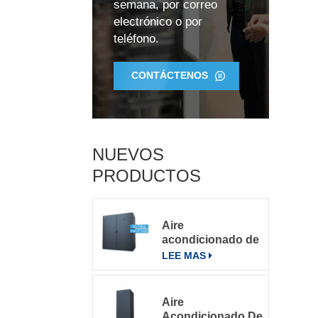
semana, por correo
electrónico o por
teléfono.
CONTÁCTENOS
T
NUEVOS
PRODUCTOS
3
Aire
acondicionado de
precisión para
LEE MAS
salas de
f
servidores
grandes
Aire
Acondicionado De