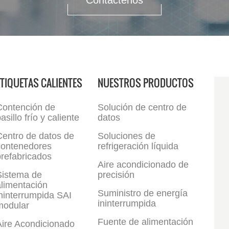
Contáctenos
ETIQUETAS CALIENTES
NUESTROS PRODUCTOS
Contención de
Solución de centro de
asillo frío y caliente
datos
Centro de datos de
Soluciones de
contenedores
refrigeración líquida
refabricados
Aire acondicionado de
Sistema de
precisión
limentación
Suministro de energía
ninterrumpida SAI
ininterrumpida
modular
Fuente de alimentación
Aire Acondicionado