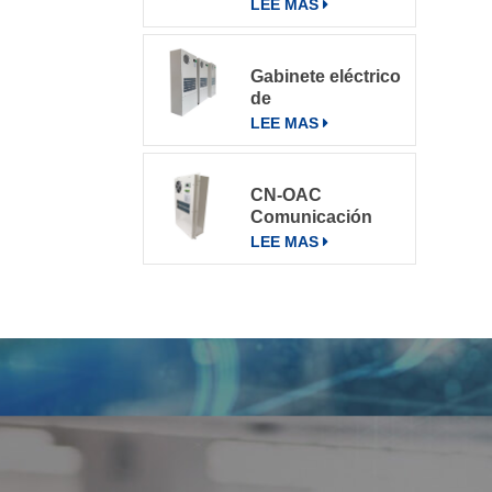
varios entornos
LEE MAS
Gabinete eléctrico
de
telecomunicaciones
LEE MAS
Aire
acondicionado
Aire
CN-OAC
acondicionado
Comunicación
800W
exterior Gabinete
LEE MAS
eléctrico Aire
acondicionado