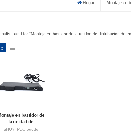
Hogar
Montaje en ba
results found for "Montaje en bastidor de la unidad de distribución de e
ontaje en bastidor de
la unidad de
istribución de energía
SHUYI PDU puede