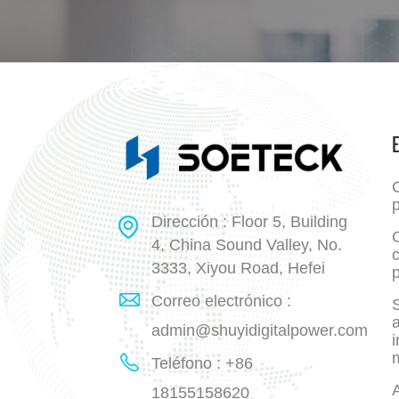
p
Dirección : Floor 5, Building
4, China Sound Valley, No.
3333, Xiyou Road, Hefei
p
Correo electrónico :
a
admin@shuyidigitalpower.com
i
Teléfono : +86
18155158620