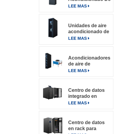
Precisión Para
LEE MAS
Salas De
Computación
Unidades de aire
acondicionado de
precisión con
LEE MAS
refrigeración por
filas
Acondicionadores
de aire de
precisión en fila
LEE MAS
de la serie
DataRow en
centros de datos
Centro de datos
con sistema de
integrado en
control inteligente
microbastidores
LEE MAS
Centro de datos
en rack para