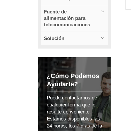
Fuente de
alimentación para
a
telecomunicaciones
Solución
c
C
¿Cómo Podemos
l
Ayudarte?
Puede contactarnos de
cualquier forma que le
resulte conveniente.
Estamos disponibles las
24 horas, los 7 días de la